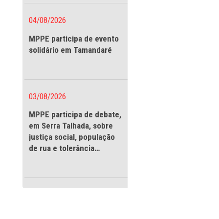
vigilantes
 período de
blico de
a 3ª Promotoria de
rbanismo, a
04/08/2026
icipação de Mário
MPPE participa de evento
eira Civil da
solidário em Tamandaré
ra evitar maiores
te ano, e
03/08/2026
 Companhia de
MPPE participa de debate
Geológico do
em Serra Talhada, sobre
justiça social, população
de rua e tolerância
PRM é feito o