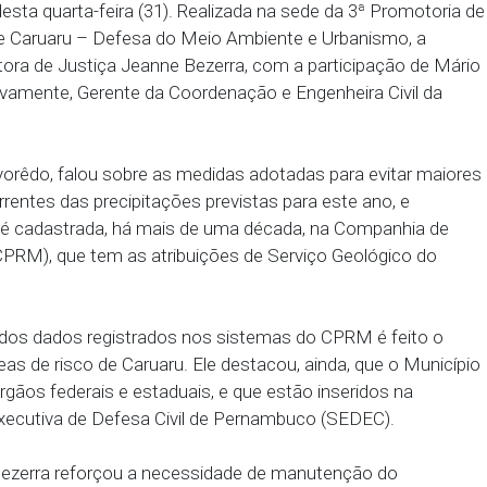
oder Executivo de Caruaru para o enfrentamento do
batidas em audiência promovida pelo Ministério Pú
anhã desta quarta-feira (31). Realizada na sede d
dadania de Caruaru – Defesa do Meio Ambiente e U
ela Promotora de Justiça Jeanne Bezerra, com a part
, respectivamente, Gerente da Coordenação e Engenh
Mário Revorêdo, falou sobre as medidas adotadas pa
es, decorrentes das precipitações previstas para es
municipal é cadastrada, há mais de uma década, na
nerais (CPRM), que tem as atribuições de Serviço 
e a partir dos dados registrados nos sistemas do C