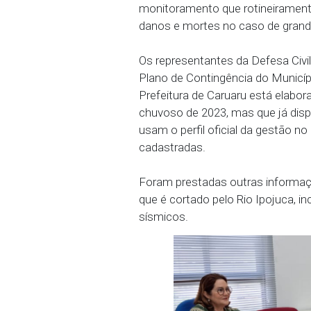
monitoramento constante
recebe avisos/alertas de
Operação Inverno da Sec
A Promotora de Justiça
monitoramento que rotinei
danos e mortes no caso 
Os representantes da De
Plano de Contingência do
Prefeitura de Caruaru e
chuvoso de 2023, mas que
usam o perfil oficial d
cadastradas.