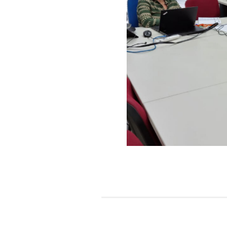
Foram prestadas outras 
que é cortado pelo Rio I
sísmicos.