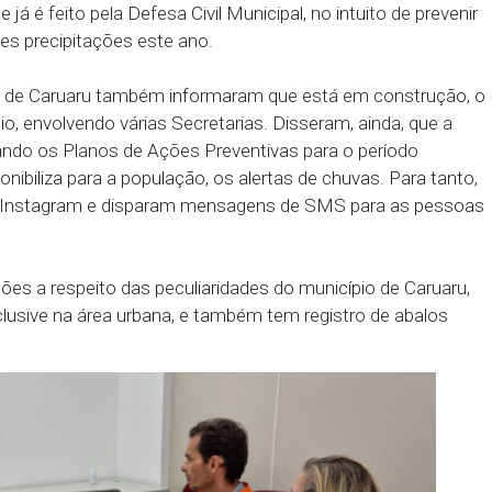
 das áreas de risco de Caruaru. Ele destacou, ainda
 outros órgãos federais e estaduais, e que estão in
retaria Executiva de Defesa Civil de Pernambuco (
 Jeanne Bezerra reforçou a necessidade de manute
ramente já é feito pela Defesa Civil Municipal, no in
de grandes precipitações este ano.
fesa Civil de Caruaru também informaram que está
 Município, envolvendo várias Secretarias. Disseram
stá elaborando os Planos de Ações Preventivas para 
 já disponibiliza para a população, os alertas de ch
a gestão no Instagram e disparam mensagens de SM