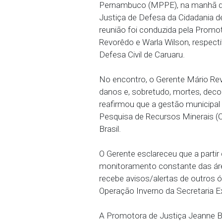
1º/06/2023 - Ações do P
chuvas em 2023 foram de
Pernambuco (MPPE), na m
Justiça de Defesa da Ci
reunião foi conduzida p
Revorêdo e Warla Wilson
Defesa Civil de Caruaru.
No encontro, o Gerente 
danos e, sobretudo, mort
reafirmou que a gestão 
Pesquisa de Recursos Mi
Brasil.
O Gerente esclareceu qu