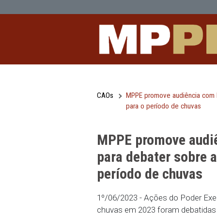
MPPE promove audiência com Defesa 
Pular para o Conteúdo principal
CAOs
MPPE promove audiê
para o período de 
MPPE promove 
para debater s
período de chu