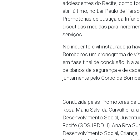
12/05/2023 - Em audiênci
(MPPE) colocou em discu
adolescentes do Recife,
abril último, no Lar Paul
Promotorias de Justiça d
discutidas medidas para
serviços.
No inquérito civil inst
Bombeiros um cronograma
em fase final de conclus
de planos de segurança e
juntamente pelo Corpo 