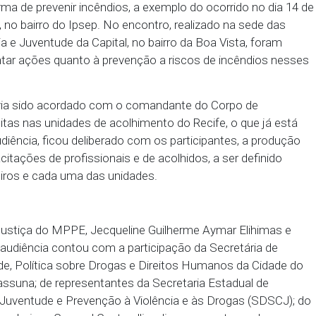
a realizada na terça-feira (9), o Ministério Público
ssão a estrutura das unidades de acolhimento de 
 como forma de prevenir incêndios, a exemplo do oco
o de Tarso, no bairro do Ipsep. No encontro, realizad
a Infância e Juventude da Capital, no bairro da Boa 
 incrementar ações quanto à prevenção a riscos de
aurado já havia sido acordado com o comandante do C
 de visitas nas unidades de acolhimento do Recife
ão. Na audiência, ficou deliberado com os participa
 de capacitações de profissionais e de acolhidos, a 
de Bombeiros e cada uma das unidades.