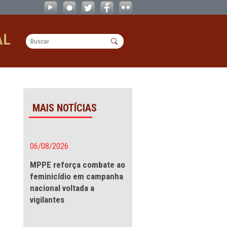
o de incêndios das unidades de acol
OPERACIONAL
cêndios das unidades
MAIS NOTÍCIAS
ra de
06/08/2026
des de
MPPE reforça combate a
feminicídio em campanha
nacional voltada a