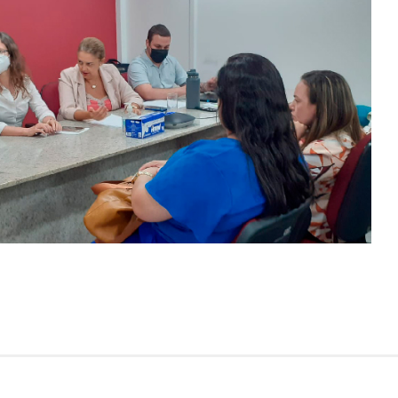
 maio, a SDSJPDDH e SDSCJ devem informar ao Min
 elaboração de material lúdico didático específico -
ltado para crianças e adolescentes com orientaçõe
s de risco e emergência.