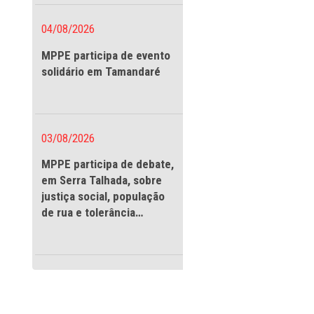
vigilantes
 de Pernambuco
crianças e
rrido no dia 14 de
o na sede das
04/08/2026
Vista, foram
MPPE participa de evento
 incêndios nesses
solidário em Tamandaré
orpo de
, o que já está
03/08/2026
ntes, a produção
ser definido
MPPE participa de debate
em Serra Talhada, sobre
justiça social, população
de rua e tolerância