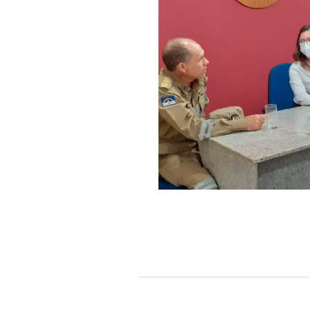
Também até o dia 19 de
sobre a possibilidade de
Corpo de Bombeiros - vo
primeiros socorros, caso