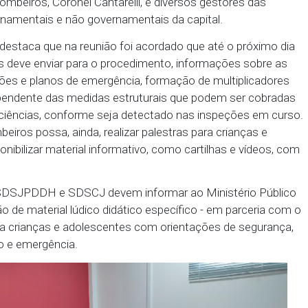
oras de Justiça do MPPE, Jecqueline Guilherme Aym
alheira, a audiência contou com a participação da Se
 Juventude, Política sobre Drogas e Direitos Huma
Rita Suassuna; de representantes da Secretaria Es
 Criança, Juventude e Prevenção à Violência e às D
po de Bombeiros, Coronel Cantarelli, e diversos ge
ento governamentais e não governamentais da capita
Elihimas destaca que na reunião foi acordado que a
Bombeiros deve enviar para o procedimento, inform
 capacitações e planos de emergência, formação de 
tros, independente das medidas estruturais que po
rem deficiências, conforme seja detectado nas in
 de Bombeiros possa, ainda, realizar palestras para
s e disponibilizar material informativo, como cartil
a.