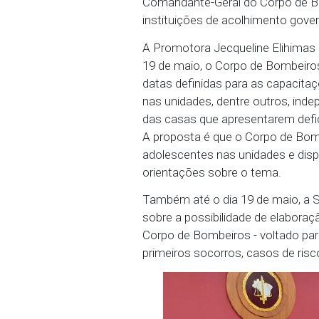
Conduzida pelas Promot
Rosa Maria Salvi da Carv
Desenvolvimento Social,
Recife (SDSJPDDH), Ana 
Desenvolvimento Social,
Comandante-Geral do Cor
instituições de acolhim
A Promotora Jecqueline 
19 de maio, o Corpo de 
datas definidas para as
nas unidades, dentre ou
das casas que apresenta
A proposta é que o Corpo
adolescentes nas unidade
orientações sobre o tem