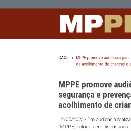
MPPE promove audiência para debate
Pular para o Conteúdo principal
CAOs
MPPE promove audiê
de acolhimento de 
MPPE promove a
segurança e pr
acolhimento de