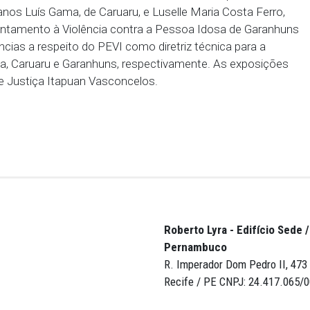
etor e ressaltou a importância do trabalho de consc
casos de violência, bem como sobre a necessidade
o da política pública de defesa dos interesses da pe
 que a assistente social Cintia de Araújo e a psic
 Núcleo de Apoio às Vítimas de Violência de Jaboatã
iências sobre o acompanhamento dos casos de viol
eo promove.
mento, o público, formado por integrantes do MPPE,
fissionais da rede de saúde e assistência social, pro
 segurança pública, pôde debater junto com os expo
ncia do PEVI no estado.
orêncio Gomes, Coordenador do Núcleo de Apoio às
VO), Felipe de Sales, assistente social do Núcleo de
tos Humanos Luís Gama, de Caruaru, e Luselle Maria
 de Enfrentamento à Violência contra a Pessoa Id