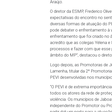
Ao dar início aos traba
importância da troca de 
de acordo com a necess
suas peculiaridades e a v
precisamos entender qua
em cada município e com
demanda. Isso é algo que
Araújo.
O diretor da ESMP, Frede
expectativas do encontr
diversas formas de atua
pode debater o enfrenta
enfrentamento que foi cr
acredito que as colegas