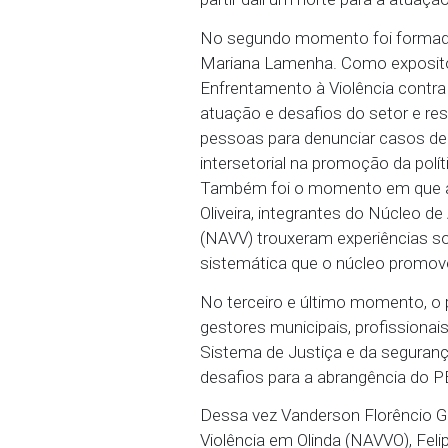
processos e fazer com 
âmbito do MP”, destacou 
Logo depois, as Promoto
Lamenha, titular da 2ª P
PEVI desenvolvidas nos 
“O PEVI é de extrema imp
todos os atores da red
violência. Os municípios
independente do Promoto
partir dali um norte para
No segundo momento fo
Mariana Lamenha. Como 
Enfrentamento à Violênc