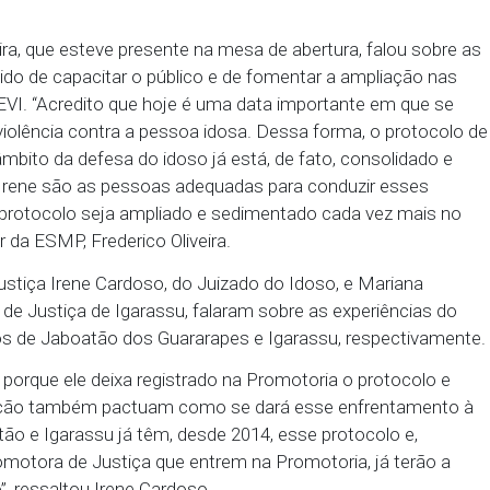
lhos, a coordenadora da Caravana da Pessoa Idosa fa
experiências, da união da rede de proteção e da atua
idade de cada município. “Nós entendemos que cad
iolência precisa ser enfrentada dentro da realidade l
is são os problemas em relação a violência contra
o a rede pode se estruturar para responder e se ap
 precisa de uma intervenção criteriosa e valorosa”, 
rico Oliveira, que esteve presente na mesa de abertu
o no sentido de capacitar o público e de fomentar a
ção do PEVI. “Acredito que hoje é uma data import
mento à violência contra a pessoa idosa. Dessa for
iado no âmbito da defesa do idoso já está, de fato,
 Yélena e Irene são as pessoas adequadas para con