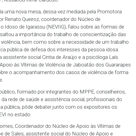
que esse protocolo seja ampliado e sedimentado ca
o diretor da ESMP, Frederico Oliveira.
ras de Justiça Irene Cardoso, do Juizado do Idoso,
romotoria de Justiça de Igarassu, falaram sobre as 
municípios de Jaboatão dos Guararapes e Igarassu,
ortância porque ele deixa registrado na Promotoria
e de proteção também pactuam como se dará esse 
 de Jaboatão e Igarassu já têm, desde 2014, esse pr
r ou Promotora de Justiça que entrem na Promotori
 a atuação”, ressaltou Irene Cardoso.
i formada uma nova mesa, dessa vez mediada pel
expositor Renato Queiroz, coordenador do Núcleo
ia contra o Idoso de Igarassu (NEVIIG), falou sobre