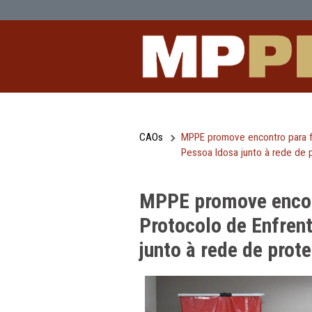
MPPE promove encontro para fomentar
Pular para o Conteúdo principal
CAOs
MPPE promove encon
Pessoa Idosa junto
MPPE promove 
Protocolo de E
junto à rede d