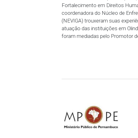
atuação e desafios do s
pessoas para denunciar 
intersetorial na promoçã
Também foi o momento em
Oliveira, integrantes do
(NAVV) trouxeram exper
sistemática que o núcl
No terceiro e último mo
gestores municipais, pro
Sistema de Justiça e da
desafios para a abrangê
Dessa vez Vanderson Fl
Violência em Olinda (NAV
Fortalecimento em Direi
coordenadora do Núcleo