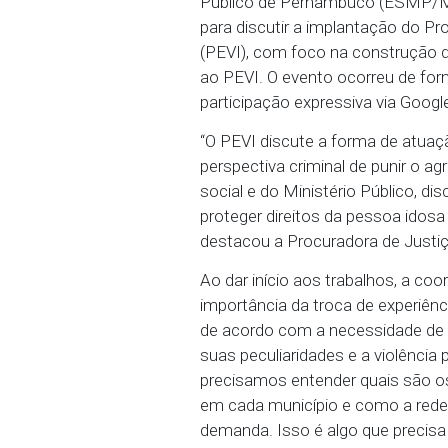
Encontro buscou capac
02/07/2024 - A Caravana
Público de Pernambuco 
para discutir a implant
(PEVI), com foco na con
ao PEVI. O evento ocorr
participação expressiva 
“O PEVI discute a forma
perspectiva criminal de
social e do Ministério Pú
proteger direitos da pess
destacou a Procuradora 