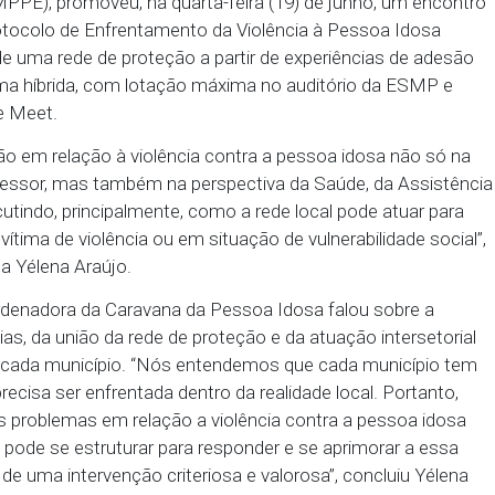
itar o público e de fomentar a ampliação nas form
PEVI
 da Pessoa Idosa, em parceria com a Escola Superio
(ESMP/MPPE), promoveu, na quarta-feira (19) de j
ação do Protocolo de Enfrentamento da Violência à 
strução de uma rede de proteção a partir de experi
eu de forma híbrida, com lotação máxima no auditó
via Google Meet.
 de atuação em relação à violência contra a pessoa 
 punir o agressor, mas também na perspectiva da Saú
blico, discutindo, principalmente, como a rede local 
oa idosa vítima de violência ou em situação de vulner
de Justiça Yélena Araújo.