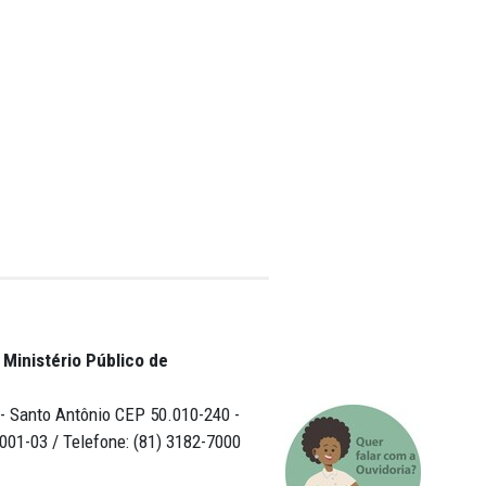
ientização das
 de um trabalho
ssoa idosa.
óloga Laís
o dos Guararapes
ência de forma
 conselheiros,
fissionais do
sitores os
 Vítimas de
 Apoio e
 Costa Ferro,
osa de Garanhuns