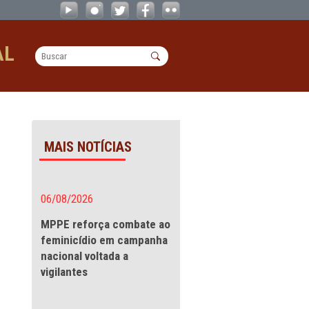
entamento da Violência à Pessoa Ido
OPERACIONAL
to da Violência à
MAIS NOTÍCIAS
antação do
06/08/2026
ssoa Idosa
MPPE reforça combate a
feminicídio em campanha
nacional voltada a