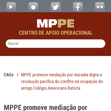
MPPE promove mediação por moradia digna e
Pular para o Conteúdo principal
CENTRO DE APOIO OPERACIONAL
CAOs
MPPE promove mediação por moradia digna e
resolução pacífica do conflito na ocupação do
antigo Colégio Americano Batista
MPPE promove mediação por