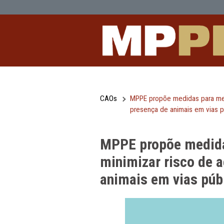
MPPE propõe medidas para melhorar a
Pular para o Conteúdo principal
CAOs
MPPE propõe medidas
presença de animai
MPPE propõe me
minimizar risc
animais em via