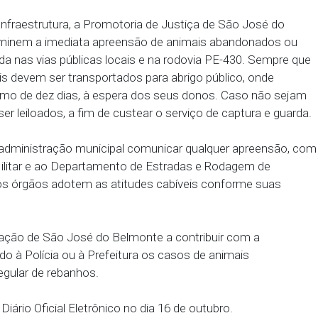
roblema, o MPPE recomendou aos proprietários e po
e dos rebanhos seja feito somente durante o dia, q
 pelo bordo da pista, em fila única. O transporte deve 
 máximo dez animais, acompanhados por dois guias,
or fim, o MPPE recomendou que os guias utilizem u
 a situação de risco aos condutores.
etário de Infraestrutura, a Promotoria de Justiça de
ue determinem a imediata apreensão de animais a
inadequada nas vias públicas locais e na rodovia P
os animais devem ser transportados para abrigo púb
azo máximo de dez dias, à espera dos seus donos.
poderão ser leiloados, a fim de custear o serviço de