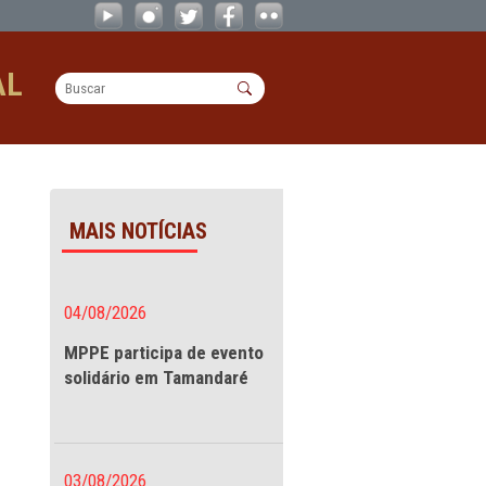
acidentes causados pela presença de
OPERACIONAL
s causados pela
MAIS NOTÍCIAS
zação e
04/08/2026
resença de
MPPE participa de evento
solidário em Tamandaré