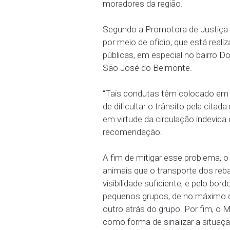
comunicando à Polícia ou 
21/10/2024 - Atento aos
transporte indevido de a
de Pernambuco (MPPE) e
São José do Belmonte, Po
moradores da região.
Segundo a Promotora de J
por meio de ofício, que 
públicas, em especial no
São José do Belmonte.
“Tais condutas têm coloc
de dificultar o trânsito p
em virtude da circulação