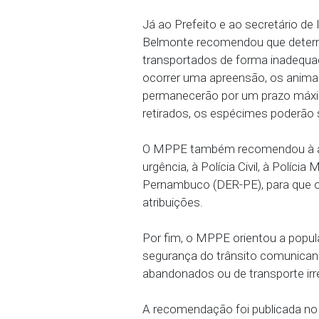
recomendação.
A fim de mitigar esse p
animais que o transport
visibilidade suficiente, e
pequenos grupos, de no
outro atrás do grupo. P
como forma de sinalizar
Já ao Prefeito e ao secr
Belmonte recomendou q
transportados de forma 
ocorrer uma apreensão, 
permanecerão por um pr
retirados, os espécimes 