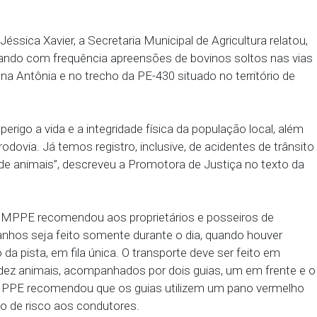
à Prefeitura os casos de animais abandonados.
 riscos causados pela presença de animais abando
nimais na rodovia PE-430 e em outras vias locais, o 
xpediu recomendação apontando providências para
lícias Civil e Militar, donos dos animais e também 
ustiça Jéssica Xavier, a Secretaria Municipal de Agr
está realizando com frequência apreensões de bovin
 bairro Dona Antônia e no trecho da PE-430 situado n
ado em perigo a vida e a integridade física da popul
ela citada rodovia. Já temos registro, inclusive, de ac
 indevida de animais”, descreveu a Promotora de Jus