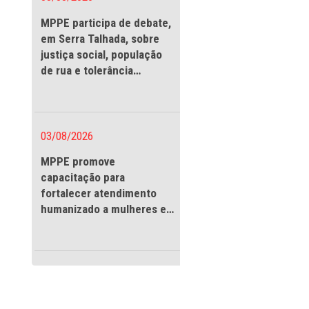
03/08/2026
MPPE participa de debate
em Serra Talhada, sobre
justiça social, população
de rua e tolerância
religiosa
03/08/2026
MPPE promove
capacitação para
fortalecer atendimento
urança do trânsito
humanizado a mulheres e