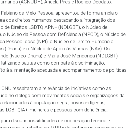
io Público de Pernambuco (MPPE), por meio do Cent
 Cidadania (CAO Cidadania), recebeu na última quinta
tório Regional para a América do Sul do Alto Comiss
Direitos Humanos (ACNUDH), Ângela Pires e Rodri
idadania, Fabiano de Melo Pessoa, apresentou de 
MPPE na área dos direitos humanos, destacando a in
o o Núcleo de Direitos LGBTQIAPN+ (NDLGBT), o N
mo (NER), o Núcleo da Pessoa com Deficiência (NP
o Núcleo da Pessoa Idosa (NPI), o Núcleo de Direi
Adequadas (Dhana) e o Núcleo de Apoio às Vítimas
 Westei Conde (Núcleo Dhana) e Maria José Mendo
ição, enfatizando pautas como combate à discrim
acial, direito à alimentação adequada e acompanham