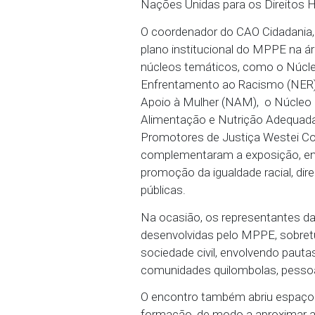
18/09/2025 - O Ministér
Operacional de Defesa da
representantes do Escri
Nações Unidas para os 
O coordenador do CAO C
plano institucional do 
núcleos temáticos, com
Enfrentamento ao Racis
Apoio à Mulher (NAM), 
Alimentação e Nutrição 
Promotores de Justiça
complementaram a expos
promoção da igualdade r