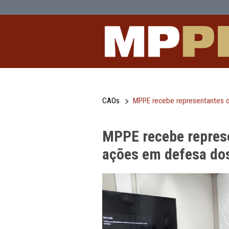
MPPE recebe representantes da ONU 
Pular para o Conteúdo principal
CAOs
MPPE recebe repres
MPPE recebe r
ações em defe