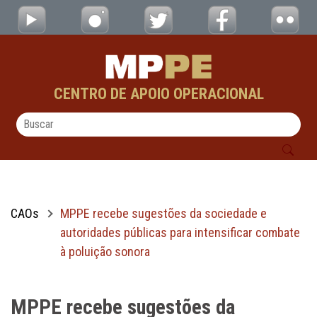
MPPE recebe sugestões da sociedade e auto
Pular para o Conteúdo principal
CENTRO DE APOIO OPERACIONAL
CAOs
MPPE recebe sugestões da sociedade e
autoridades públicas para intensificar combate
à poluição sonora
MPPE recebe sugestões da