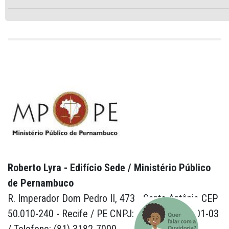
Roberto Lyra - Edifício Sede / Ministério Público
de Pernambuco
R. Imperador Dom Pedro II, 473 - Santo Antônio CEP
50.010-240 - Recife / PE CNPJ: 24.417.065/0001-03
/ Telefone: (81) 3182-7000