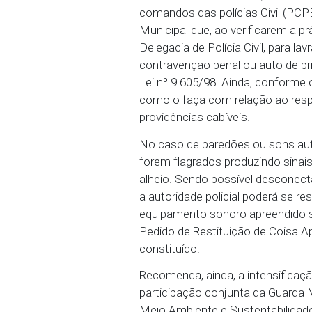
2024, também prevê que 
visível, proibindo que o
volume que possa incom
ser imediatamente comun
local, deverão ser com
Batalhão da Polícia Milit
(SCONURB).
No mesmo documento, a 4
comandos das polícias C
Municipal que, ao verif
Delegacia de Polícia Civ
contravenção penal ou au
Lei nº 9.605/98. Ainda, 
como o faça com relação
providências cabíveis.