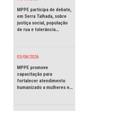
03/08/2026
MPPE participa de debate
em Serra Talhada, sobre
justiça social, população
de rua e tolerância
religiosa
03/08/2026
MPPE promove
urbação de sossego
capacitação para
fortalecer atendimento
a 4ª Promotoria de
humanizado a mulheres e