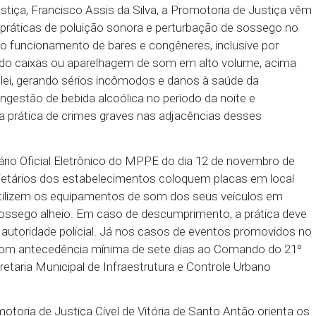
a de Santo Antão (Curadoria do Meio Ambiente), fez
 restaurantes do município para não utilizarem sist
drões permitidos e, quando houver apresentação d
erado e perceptível apenas no seu ambiente, de ma
e da vizinhança.
r de Justiça, Francisco Assis da Silva, a Promotor
ncias de práticas de poluição sonora e perturbaçã
e durante o funcionamento de bares e congêneres, in
is utilizando caixas ou aparelhagem de som em alto
ixados em lei, gerando sérios incômodos e danos à 
aliados à ingestão de bebida alcoólica no período da 
ído para a prática de crimes graves nas adjacência
da no Diário Oficial Eletrônico do MPPE do dia 12 