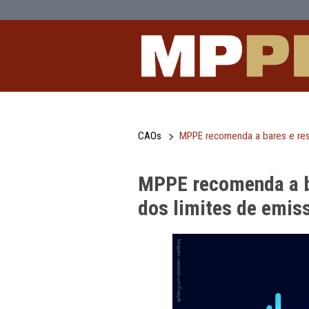
MPPE recomenda a bares e restauran
Pular para o Conteúdo principal
CAOs
MPPE recomenda a b
MPPE recomend
dos limites de