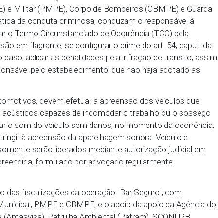
os proprietários dos estabelecimentos coloquem p
s clientes utilizem os equipamentos de som dos seus
odar o sossego alheio. Em caso de descumprimento
icada à autoridade policial. Já nos casos de even
unicados com antecedência mínima de sete dias ao
ar e à Secretaria Municipal de Infraestrutura e Contr
ª Promotoria de Justiça Cível de Vitória de Santo
ivil (PCPE) e Militar (PMPE), Corpo de Bombeiros 
icarem a prática da conduta criminosa, conduzam o r
il, para lavrar o Termo Circunstanciado de Ocorrência
to de prisão em flagrante, se configurar o crime do a
conforme o caso, aplicar as penalidades pela infração
 ao responsável pelo estabelecimento, que não ha