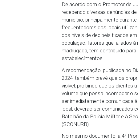
Justiça Cível de Vitóri
proprietários de bares e
automotivo acima dos pa
que seja em volume mod
prejudique a tranquilidad
De acordo com o Promoto
recebendo diversas denú
município, principalment
frequentadores dos loca
dos níveis de decibeis f
população, fatores que, 
madrugada, têm contribu
estabelecimentos.
A recomendação, publica