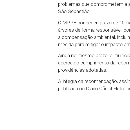
árvores localizadas nas
Machado, instalada em p
danos à estrutura do imó
Segundo apurado, durant
das árvores têm ocasion
problemas que compromet
São Sebastião.
O MPPE concedeu prazo d
árvores de forma respon
a compensação ambiental
medida para mitigar o i
Ainda no mesmo prazo, o
acerca do cumprimento
providências adotadas.