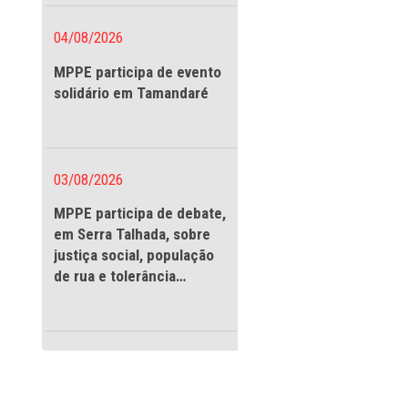
vigilantes
04/08/2026
MPPE participa de evento
solidário em Tamandaré
03/08/2026
MPPE participa de debate
 responsável
em Serra Talhada, sobre
a 1ª Promotoria de
justiça social, população
a remoção de
de rua e tolerância