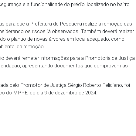
 proximidades da Escola de Referência Dom Adelmo 
rédio pertencente à Diocese de Pesqueira, que es
vel.
e vistoria técnica e relatos apresentados por teste
ado deslizamentos, rachaduras, desnivelamento do 
em a segurança e a funcionalidade do prédio, local
e 10 dias para que a Prefeitura de Pesqueira reali
sável, considerando os riscos já observados. També
, incluindo o plantio de novas árvores em local a
mpacto ambiental da remoção.
 município deverá remeter informações para a Prom
 da recomendação, apresentando documentos que