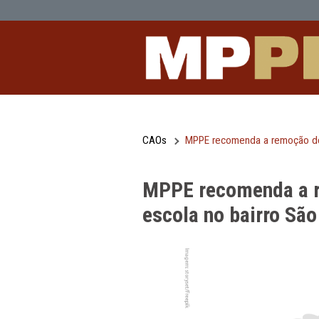
MPPE recomenda a remoção de árvore
Pular para o Conteúdo principal
CAOs
MPPE recomenda a r
MPPE recomend
escola no bair