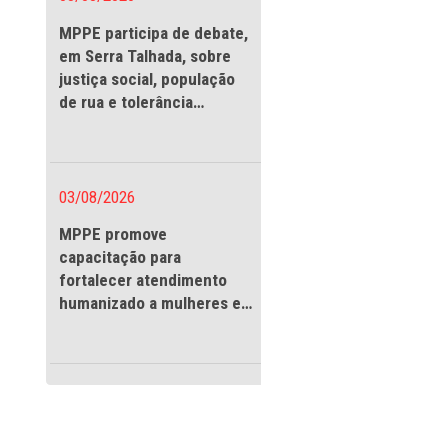
ências para os
io e Gravatá
03/08/2026
cias do Estatuto
nal dos Direitos
MPPE participa de debate
em Serra Talhada, sobre
justiça social, população
e Juventude do
de rua e tolerância
vel pelas cidades
religiosa
ipais de Direitos
 Infância e
o do rodízio no
03/08/2026
MPPE promove
selho Tutelar
capacitação para
fortalecer atendimento
s regulares de
humanizado a mulheres e
á ser cumprida