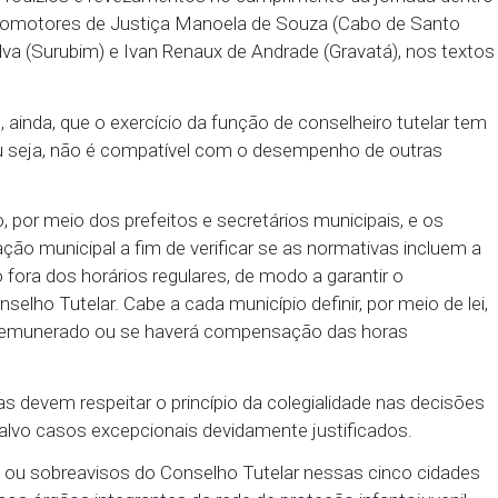
a de plantões de sobreaviso, a fim de garantir o at
a necessidade de colegialidade nas decisões do Con
ões individuais admitida apenas em situações exce
 adoção de rodízios e revezamentos no cumprimento 
plicam os Promotores de Justiça Manoela de Souza 
mes da Silva (Surubim) e Ivan Renaux de Andrade (Gr
altam, ainda, que o exercício da função de consel
clusiva, ou seja, não é compatível com o desempen
xecutivo, por meio dos prefeitos e secretários muni
a legislação municipal a fim de verificar se as nor