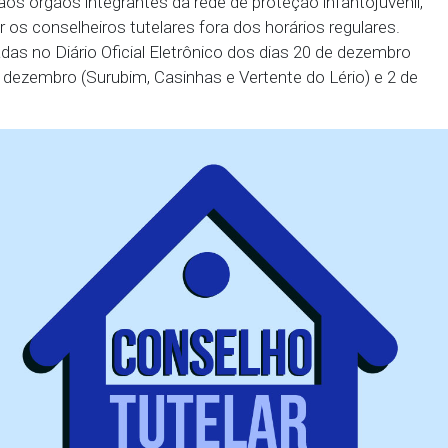
obreaviso fora dos horários regulares, de modo a gar
to do Conselho Tutelar. Cabe a cada município definir
nário será remunerado ou se haverá compensação da
es públicas devem respeitar o princípio da colegiali
utelar, salvo casos excepcionais devidamente justi
os plantões ou sobreavisos do Conselho Tutelar ness
ulação e aos órgãos integrantes da rede de proteção 
ra acionar os conselheiros tutelares fora dos horário
publicadas no Diário Oficial Eletrônico dos dias 2
o), 22 de dezembro (Surubim, Casinhas e Vertente do
).