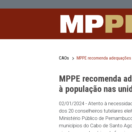
MPPE recomenda adequações para gar
Pular para o Conteúdo principal
CAOs
MPPE recomenda ade
MPPE recomend
à população na
02/01/2024 - Atento à n
dos 20 conselheiros tute