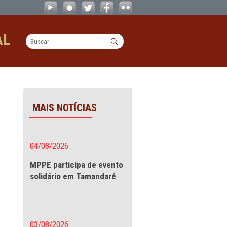
unidades do Conselho Tutelar - CAO
OPERACIONAL
 do Conselho Tutelar
MAIS NOTÍCIAS
tendimento
04/08/2026
MPPE participa de evento
solidário em Tamandaré
iços por parte
aneiro de 2024, o