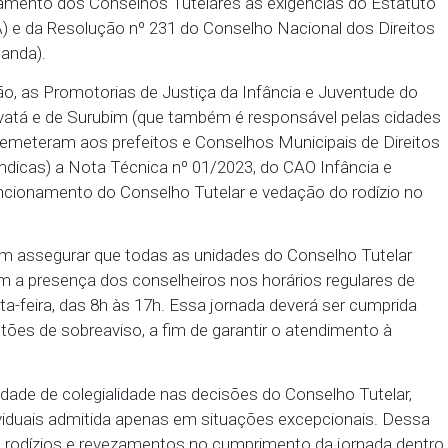
Pernambuco (MPPE) recomendou uma série de provid
anto Agostinho, Surubim, Casinhas, Vertente do Lér
e funcionamento dos Conselhos Tutelares às exigên
ente (ECA) e da Resolução nº 231 do Conselho Nacio
ente (Conanda).
mendação, as Promotorias de Justiça da Infância 
, de Gravatá e de Surubim (que também é responsá
do Lério) remeteram aos prefeitos e Conselhos Munic
ente (Comdicas) a Nota Técnica nº 01/2023, do CAO
obre o funcionamento do Conselho Tutelar e vedaçã
cias buscam assegurar que todas as unidades do Con
ntem com a presença dos conselheiros nos horário
da a sexta-feira, das 8h às 17h. Essa jornada dever