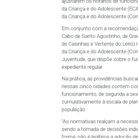
Ministério Público de 
municípios do Cabo de S
ajustarem os horários d
da Criança e do Adolesc
da Criança e do Adolesc
Em conjunto com a reco
Cabo de Santo Agostinho
de Casinhas e Vertente 
da Criança e do Adolesc
Juventude, que dispõe s
expediente regular.
Na prática, as providên
nessas cinco cidades co
funcionamento, de segun