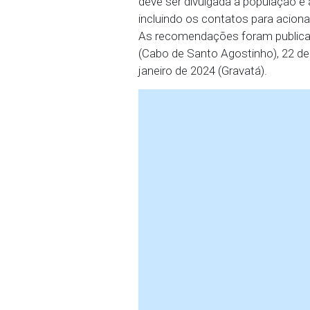
previsão de plantão ou s
funcionamento ininterrup
se o trabalho extraordi
trabalhadas em plantão.
Além disso, as autoridad
tomadas pelo Conselho T
Por fim, a realização d
deve ser divulgada à pop
incluindo os contatos pa
As recomendações foram 
(Cabo de Santo Agostinh
janeiro de 2024 (Gravatá