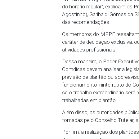
cumulativamente à escal
população.
"As normativas realçam 
sendo a tomada de decis
forma, não é legítima a
do horário regular", ex
Agostinho), Garibaldi Go
das recomendações.
Os membros do MPPE ress
caráter de dedicação ex
atividades profissionais.
Dessa maneira, o Poder E
Comdicas devem analisar 