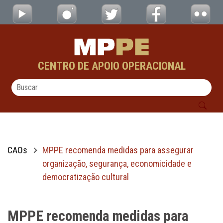
MPPE recomenda medidas para assegurar or
Pular para o Conteúdo principal
CENTRO DE APOIO OPERACIONAL
CAOs
MPPE recomenda medidas para assegurar
organização, segurança, economicidade e
democratização cultural
MPPE recomenda medidas para