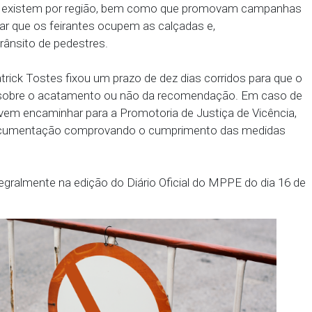
ra expor suas mercadorias; e a não colocarem caval
seus pontos comerciais, tendo em vista que o uso 
ública não depende de qualquer vínculo do cliente 
dou que os gestores de Vicência elaborem um pl
ações que existem por região, bem como que pro
vo de evitar que os feirantes ocupem as calçadas e,
ultem o trânsito de pedestres.
risley Patrick Tostes fixou um prazo de dez dias co
o informem sobre o acatamento ou não da recomend
estores devem encaminhar para a Promotoria de Justi
rridos a documentação comprovando o cumprimento