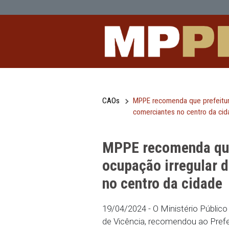
MPPE recomenda que prefeitura fisca
Pular para o Conteúdo principal
CAOs
MPPE recomenda que 
comerciantes no ce
MPPE recomenda
ocupação irreg
no centro da c