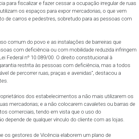
io Público de Pernambuco (MPPE), por meio da Prom
ao Prefeito local e ao secretário municipal de Serv
de polícia para fiscalizar e fazer cessar a ocupação
ntes que utilizam os espaços para expor mercadori
a o trânsito de carros e pedestres, sobretudo para
 bens de uso comum do povo e as instalações de ba
e das pessoas com deficiência ou com mobilidade r
 e 4º da Lei Federal nº 10.089/00. O direito constituc
o é uma garantia restrita às pessoas com deficiênc
to inalienável de percorrer ruas, praças e avenidas",
isley Tostes.
a os proprietários dos estabelecimentos a não mai