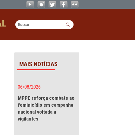
uas e calçadas por comerciantes no c
OPERACIONAL
çadas por
MAIS NOTÍCIAS
íba
06/08/2026
erciantes
MPPE reforça combate a
feminicídio em campanha
nacional voltada a