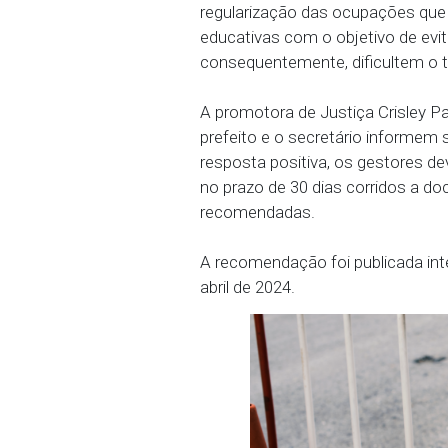
logradouros públicos pa
proteção em frente aos 
estacionamento em via p
O MPPE também recomen
regularização das ocup
educativas com o objeti
consequentemente, dific
A promotora de Justiça C
prefeito e o secretári
resposta positiva, os g
no prazo de 30 dias co
recomendadas.