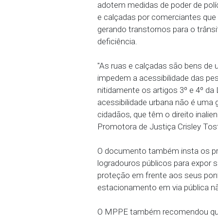
19/04/2024 - O Ministér
de Vicência, recomendou 
adotem medidas de poder 
e calçadas por comercia
gerando transtornos par
deficiência.
"As ruas e calçadas são
impedem a acessibilidad
nitidamente os artigos 3º
acessibilidade urbana nã
cidadãos, que têm o direi
Promotora de Justiça Cr
O documento também inst