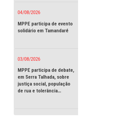
vigilantes
otoria de Justiça
iços Públicos que
 irregular de ruas
as, o que vem
04/08/2026
 as pessoas com
MPPE participa de evento
solidário em Tamandaré
rreiras que
eduzida infringem
ional à
03/08/2026
ia, mas a todos
MPPE participa de debate
 destacou a
em Serra Talhada, sobre
justiça social, população
de rua e tolerância
s utilizarem os