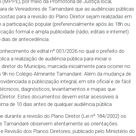
 horários e locais compatíveis com a participação
o de consultas e audiências públicas em horários qu
pode cercear o direito à participação direta. Por e
ernambuco (MPPE), por meio da Promotoria de Justiç
 e à Câmara de Vereadores de Tamandaré que as au
tico e propostas para a revisão do Plano Diretor se
íveis com a participação popular (preferencialment
m convocação formal e ampla publicidade (rádio, edit
imo de 15 dias de antecedência.
 tomou conhecimento de edital nº 001/2026 no qual 
orna pública a realização de audiência pública para i
do plano diretor do Município, marcada inicialmente
-feira – às 9h no Colégio Almirante Tamandaré. Al