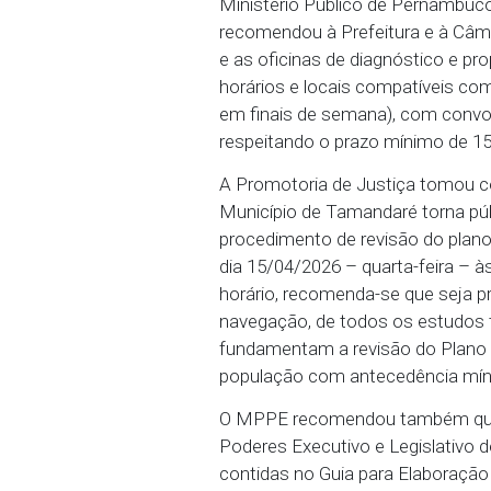
devem ser realizadas em
06/04/2026 - A realizaçã
acesso do cidadão comum 
Ministério Público de P
recomendou à Prefeitura
e as oficinas de diagnós
horários e locais compat
em finais de semana), co
respeitando o prazo mín
A Promotoria de Justiça
Município de Tamandaré t
procedimento de revisão 
dia 15/04/2026 – quarta