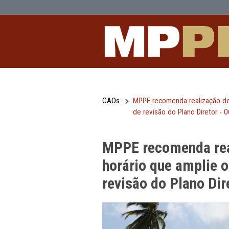
MPPE recomenda realização de audiên
Pular para o Conteúdo principal
CAOs
MPPE recomenda rea
de revisão do Plano
MPPE recomend
horário que am
revisão do Pla