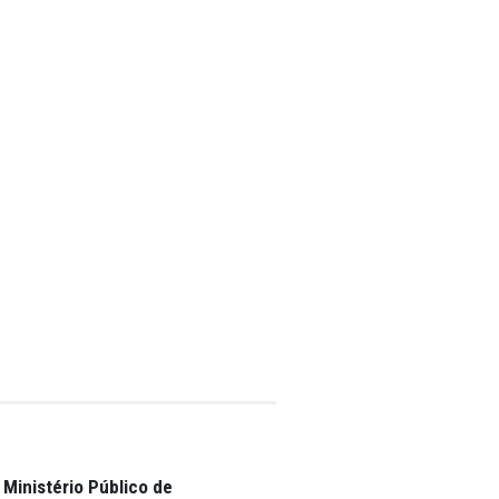
ficial e de fácil
mapas que
essíveis à
pública.
 184/2002) os
rientações
pelo Ministério do
ral (artigo 30,
46 a 148), da Lei
5/2005, nº 34/2005
ocedimento
2026 e
co na