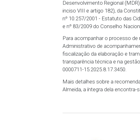
horário, recomenda-se que
navegação, de todos os
fundamentam a revisão 
população com antecedên
O MPPE recomendou tamb
Poderes Executivo e Le
contidas no Guia para El
Desenvolvimento Regiona
inciso VIII e artigo 182
nº 10.257/2001 - Estatut
e nº 83/2009 do Conselh
Para acompanhar o proce
Administrativo de acomp
fiscalização da elaboraç