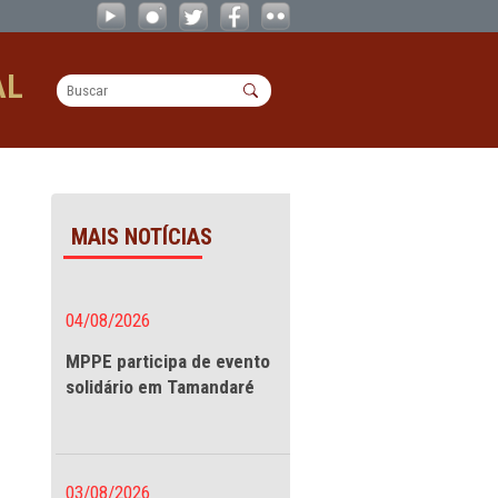
caráter democrático da etapa de rev
OPERACIONAL
 democrático da etapa
MAIS NOTÍCIAS
lica em
04/08/2026
tapa de
MPPE participa de evento
solidário em Tamandaré