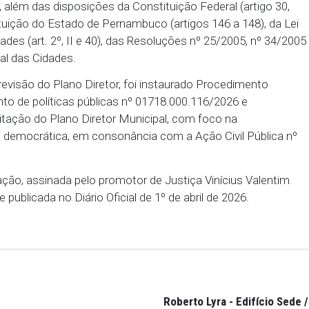
 seja providenciada a publicização integral, em site o
 estudos técnicos, diagnósticos, levantamentos e 
do Plano Diretor. Estes documentos devem estar ac
cia mínima de 10 dias antes de qualquer audiência 
ém que durante a revisão do Plano Diretor (Lei nº
gislativo de Tamandaré observem atentamente as o
aboração e Revisão dos Planos Diretores, publicado 
l (MDR), além das disposições da Constituição Fede
), da Constituição do Estado de Pernambuco (artigos 1
o das Cidades (art. 2º, II e 40), das Resoluções nº 2
o Nacional das Cidades.
sso de revisão do Plano Diretor, foi instaurado Pr
anhamento de políticas públicas nº 01718.000.116/
ão e tramitação do Plano Diretor Municipal, com fo