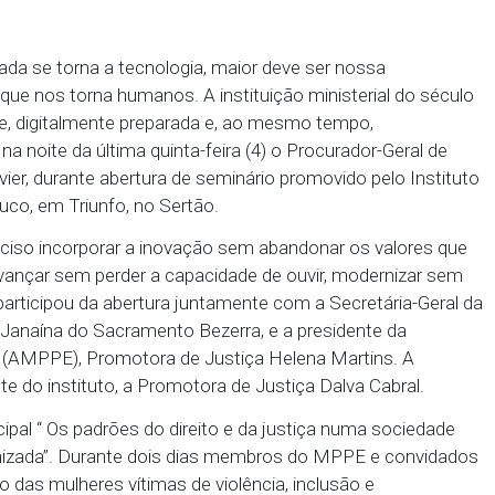
tema principal “ Os padrões do direito e da justiç
mais tecnológica e menos humanizada”.
Fotos Jéssika Lopes
is avançada se torna a tecnologia, maior deve ser 
 aquilo que nos torna humanos. A instituição minis
mente forte, digitalmente preparada e, ao mesmo te
firmou na noite da última quinta-feira (4) o Procur
Paulo Xavier, durante abertura de seminário promovi
e Pernambuco, em Triunfo, no Sertão.
er, “é preciso incorporar a inovação sem abandonar