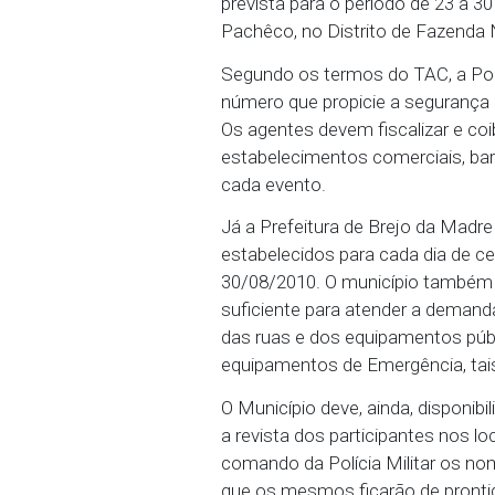
meio da Promotoria de 
medidas para garantir a
prevista para o período 
Pachêco, no Distrito de
Segundo os termos do TAC
número que propicie a s
Os agentes devem fiscal
estabelecimentos comerc
cada evento.
Já a Prefeitura de Brej
estabelecidos para cada 
30/08/2010. O municíp
suficiente para atender 
das ruas e dos equipamen