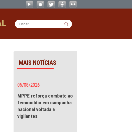
mana Santa 2024 - CAOs
OPERACIONAL
 2024
MAIS NOTÍCIAS
rantir a
06/08/2026
MPPE reforça combate a
feminicídio em campanha
rmam um Termo de
nacional voltada a
 (MPPE), por