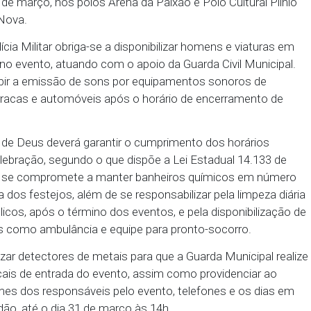
Justiça de Brejo da Madre de Deus, se compromete
 segurança pública e a organização da programação
de 23 a 30 de março, nos polos Arena da Paixão e Polo
 Fazenda Nova.
, a Polícia Militar obriga-se a disponibilizar homen
egurança no evento, atuando com o apoio da Guarda C
izar e coibir a emissão de sons por equipamentos 
iais, barracas e automóveis após o horário de en
o da Madre de Deus deverá garantir o cumprimento do
dia de celebração, segundo o que dispõe a Lei Esta
io também se compromete a manter banheiros quím
a demanda dos festejos, além de se responsabilizar p
tos públicos, após o término dos eventos, e pela d