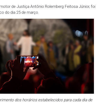
alcoólicas, determinando os mesmos devem fechar
s do evento, seguindo os horários de realização d
 Alvarás e responsabilização civil, criminal e admin
o Ministério Público.
rmos previstos no TAC implicará na multa de R$ 50
zar o evento. O valor será revertido ao Fundo de Des
rio Público de Pernambuco (FDIMPPE), nos termos do 
6 de 28 de março de 2017.
ia do Promotor de Justiça Antônio Rolemberg Feitosa
al Eletrônico do dia 25 de março.