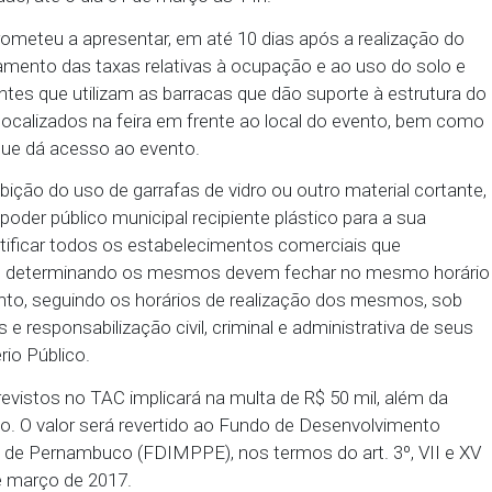
cia, tais como ambulância e equipe para pronto-s
disponibilizar detectores de metais para que a Guard
tes nos locais de entrada do evento, assim como pro
tar os nomes dos responsáveis pelo evento, telefon
e prontidão, até o dia 31 de março às 14h.
a se comprometeu a apresentar, em até 10 dias após 
 de pagamento das taxas relativas à ocupação e a
comerciantes que utilizam as barracas que dão supo
os stands localizados na feira em frente ao local d
o trecho que dá acesso ao evento.
 a proibição do uso de garrafas de vidro ou outro 
ados pelo poder público municipal recipiente plástico
ra deve notificar todos os estabelecimentos comerci