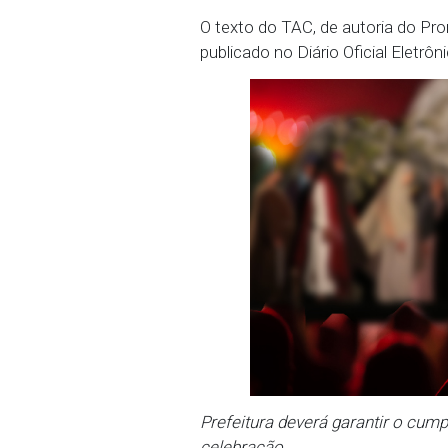
comercializem bebidas 
de encerramento nos dia
pena de cassação de seus
responsáveis por parte d
O descumprimento dos te
impossibilidade de reali
Institucional do Ministé
da Lei Estadual nº 15.99
O texto do TAC, de autor
publicado no Diário Ofici