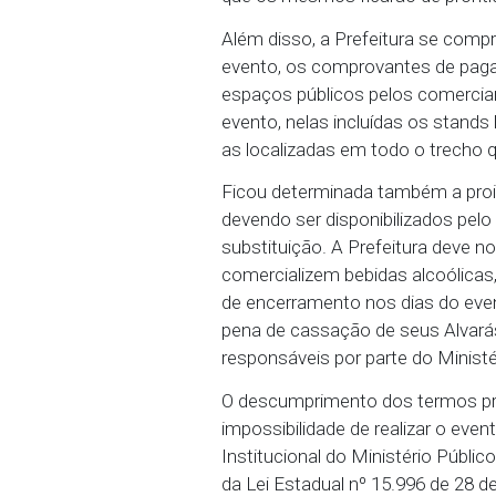
equipamentos de Emergên
O Município deve, ainda, 
a revista dos participan
comando da Polícia Mili
que os mesmos ficarão d
Além disso, a Prefeitur
evento, os comprovantes
espaços públicos pelos 
evento, nelas incluídas 
as localizadas em todo 
Ficou determinada também
devendo ser disponibiliz
substituição. A Prefeitu