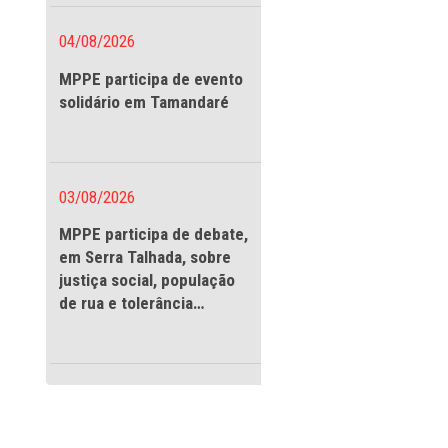
vigilantes
ndo a adotar
 da Semana Santa,
 Cultural Plínio
04/08/2026
s e viaturas em
MPPE participa de evento
ivil Municipal.
solidário em Tamandaré
sonoros de
cerramento de
03/08/2026
s horários
dual 14.133 de
MPPE participa de debate
icos em número
em Serra Talhada, sobre
justiça social, população
ela limpeza diária
de rua e tolerância
isponibilização de