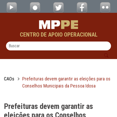
Prefeituras devem garantir as eleições par
Pular para o Conteúdo principal
CENTRO DE APOIO OPERACIONAL
CAOs
Prefeituras devem garantir as eleições para os
Conselhos Municipais da Pessoa Idosa
Prefeituras devem garantir as
eleições para os Conselhos