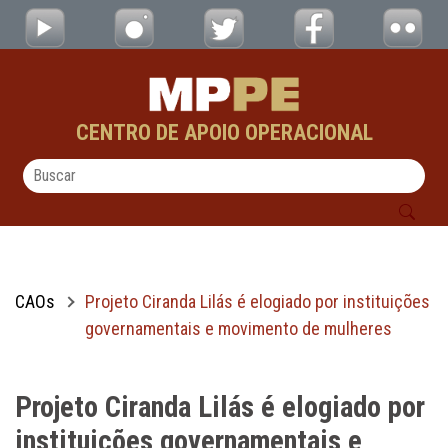
Projeto Ciranda Lilás é elogiado por insti
Pular para o Conteúdo principal
CENTRO DE APOIO OPERACIONAL
CAOs
Projeto Ciranda Lilás é elogiado por instituições
governamentais e movimento de mulheres
Projeto Ciranda Lilás é elogiado por
instituições governamentais e