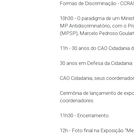
Carolina de Moura.
9h30 - Projeto MP Antidi
perspectivas em 2024, 
Cidadania, Fabiano Pess
10h - A luta antidiscrimi
10h - O Ministério Públi
formas de discriminação
(MPMG) e coordenador 
Formas de Discriminação
10h30 - O paradigma de 
MP Antidiscriminatório,
(MPSP), Marcelo Pedros