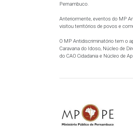
11h - 30 anos do CAO Ci
30 anos em Defesa da Ci
CAO Cidadania, seus coo
Cerimônia de lançament
coordenadores.
11h30 - Encerramento.
12h - Foto final na Exp
Pernambuco.