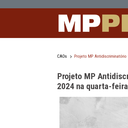
Projeto MP Antidiscriminatório tem ú
Pular para o Conteúdo principal
CAOs
Projeto MP Antidisc
Projeto MP Ant
2024 na quarta