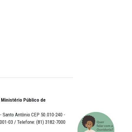
tos humanos.
agem aos seus ex-
ico de