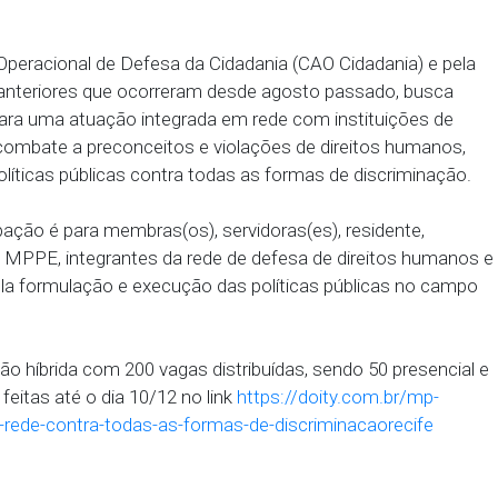
direitos humanos.
institucional do Ministério Público de Pernambuco 
seu último evento em 2024, nesta quarta-feira (11), 
tério Público (ESMP), na Rua do Sol, 143, 5º andar, 
de Apoio Operacional de Defesa da Cidadania (CAO C
como os anteriores que ocorreram desde agosto pa
opostas para uma atuação integrada em rede com in
anos no combate a preconceitos e violações de dir
o de políticas públicas contra todas as formas de
e participação é para membras(os), servidoras(es), 
ias(os) do MPPE, integrantes da rede de defesa de 