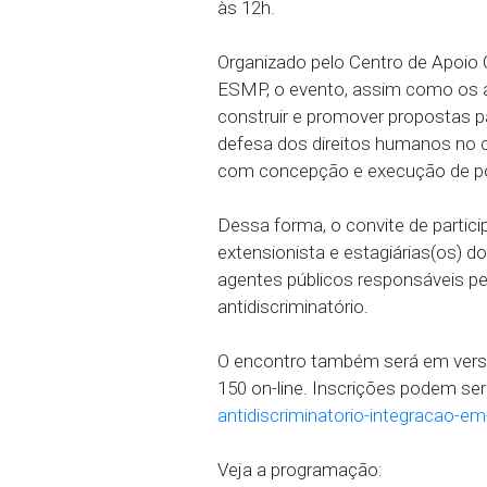
09/12/2024 - O projeto 
Antidiscriminatório” tem 
Escola Superior do Minis
às 12h.
Organizado pelo Centro 
ESMP, o evento, assim 
construir e promover pr
defesa dos direitos hum
com concepção e execuçã
Dessa forma, o convite d
extensionista e estagiár