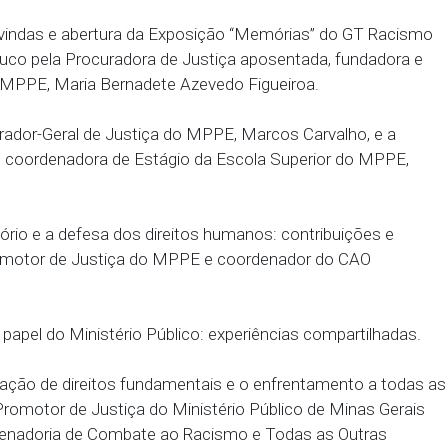
sáveis pela formulação e execução das políticas p
em versão híbrida com 200 vagas distribuídas, send
odem ser feitas até o dia 10/12 no link
https://doity
egracao-em-rede-contra-todas-as-formas-de-discrimi
 de boas-vindas e abertura da Exposição “Memória
e Pernambuco pela Procuradora de Justiça aposenta
Racismo MPPE, Maria Bernadete Azevedo Figueiroa
m o Procurador-Geral de Justiça do MPPE, Marcos Ca
o MPPE e coordenadora de Estágio da Escola Super