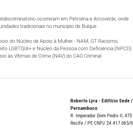
dadania do MPPE: uma história de defesa dos direi
dadania: registros e memórias de uma luta.
rdenadores e equipes: uma linha do tempo.
o de exposição comemorativa, hotsite e de homen
osição “Memórias” do GT Racismo do Ministério Públ