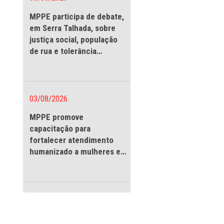
03/08/2026
MPPE participa de debate
em Serra Talhada, sobre
justiça social, população
de rua e tolerância
religiosa
03/08/2026
MPPE promove
capacitação para
ada em rede com
fortalecer atendimento
 e violações de
humanizado a mulheres e