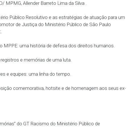
scriminatório e a defesa dos direitos humanos: cont
com o Promotor de Justiça do MPPE e coordenado
oa.
natória e o papel do Ministério Público: experiências
co, a efetivação de direitos fundamentais e o enfren
, com o Promotor de Justiça do Ministério Público 
da Coordenadoria de Combate ao Racismo e Todas 
 - CCRAD/ MPMG, Allender Barreto Lima da Silva .
um Ministério Público Resolutivo e as estratégias d
 com o Promotor de Justiça do Ministério Público d
o Goulart.