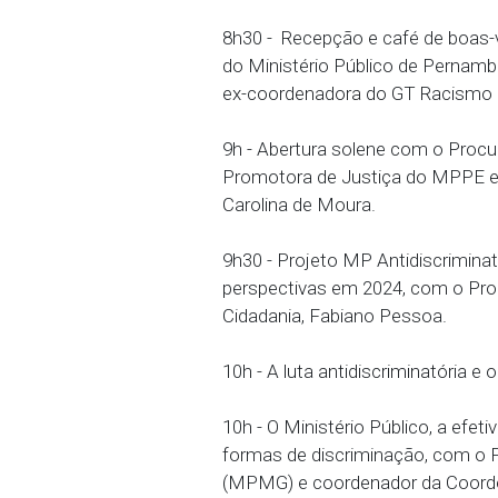
agentes públicos respon
antidiscriminatório.
O encontro também será 
150 on-line. Inscrições p
antidiscriminatorio-int
Veja a programação:
8h30 - Recepção e café
do Ministério Público d
ex-coordenadora do GT 
9h - Abertura solene co
Promotora de Justiça d