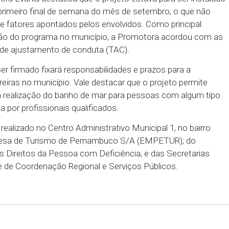
abo de Santo Agostinho, foi promovida pelo Ministér
último dia 21 de setembro. Conduzido pela Promoto
 Pereira, o encontro contou com a participação de r
ãos do Poder Executivo Estadual e Municipal.
 a Promotora Evânia destacou que o projeto estava p
nho, no primeiro final de semana do mês de setemb
ma série de fatores apontados pelos envolvidos. Com
iva execução do programa no município, a Promotor
 um termo de ajustamento de conduta (TAC).
pacto a ser firmado fixará responsabilidades e praz
Sem Barreiras no município. Vale destacar que o pr
o através da realização do banho de mar para pessoa
a assistida por profissionais qualificados.