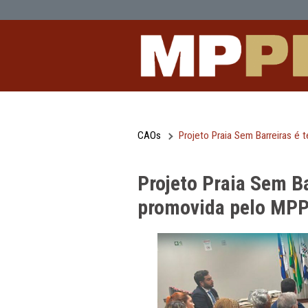
Projeto Praia Sem Barreiras é tema 
Pular para o Conteúdo principal
CAOs
Projeto Praia Sem B
Projeto Praia 
promovida pe