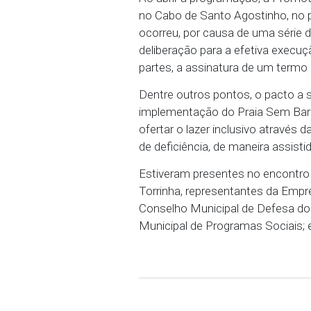
Barreiras na cidade do C
Pernambuco (MPPE), no 
Evânia Cíntian de Aguiar
sociedade civil e de órg
Ao abrir a programação,
no Cabo de Santo Agosti
ocorreu, por causa de u
deliberação para a efet
partes, a assinatura de
Dentre outros pontos, o 
implementação do Praia 
ofertar o lazer inclusiv
de deficiência, de maneir