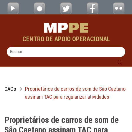
Proprietários de carros de som de São Caet
Pular para o Conteúdo principal
CENTRO DE APOIO OPERACIONAL
CAOs
Proprietários de carros de som de São Caetano
assinam TAC para regularizar atividades
Proprietários de carros de som de
São Caetano assinam TAC para