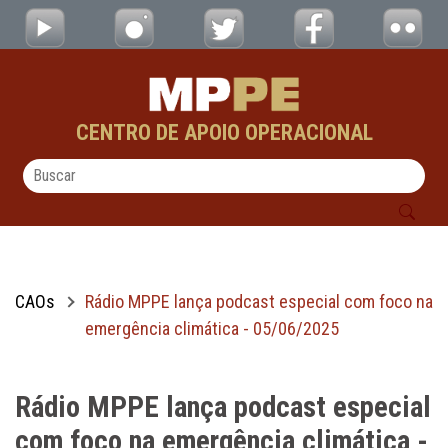
Rádio MPPE lança podcast especial com fo
Pular para o Conteúdo principal
CENTRO DE APOIO OPERACIONAL
CAOs
Rádio MPPE lança podcast especial com foco na
emergência climática - 05/06/2025
Rádio MPPE lança podcast especial
com foco na emergência climática -