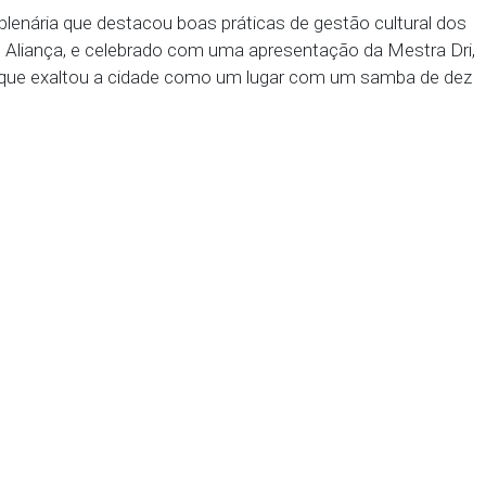
entante do Ministério da Cultura em Pernambuco, C
talharam o Sistema Nacional de Cultura, seus princípi
ente como os municípios devem diligenciar para se
articipação social em cada produto apresentado pel
o próprio Projeto Fortalecer Cultural, sendo apresent
o MPPE, Marco Aurélio Farias da Silva; e os trabalh
zados pela Promotoria de Justiça de Nazaré da Mata,
ria José Holanda. Contou, ainda, com a apresenta
Política Cultural, por meio do conselheiro estadual,
com uma plenária que destacou boas práticas de ges
Paudalho e Aliança, e celebrado com uma apresentaç
zareno, que exaltou a cidade como um lugar com 