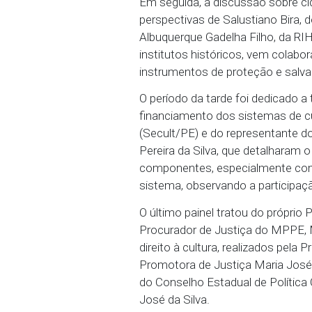
com a participação da 
bispo de Nazaré da Mata
Lima.
O primeiro painel, sobre
(Iphan), Ana Barbosa (C
sobre os mecanismos de
discussões sobre como i
Em seguida, a discussão
perspectivas de Salustia
Albuquerque Gadelha Fil
institutos históricos, 
instrumentos de proteção
O período da tarde foi 
financiamento dos sistem