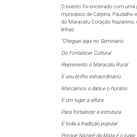
(Secult/PE) e do repres
Pereira da Silva, que de
componentes, especialm
sistema, observando a p
O último painel tratou d
Procurador de Justiça d
direito à cultura, reali
Promotora de Justiça Ma
do Conselho Estadual de 
José da Silva.
O evento foi encerrado 
municípios de Carpina, 
do Maracatu Coração Na
linhas: