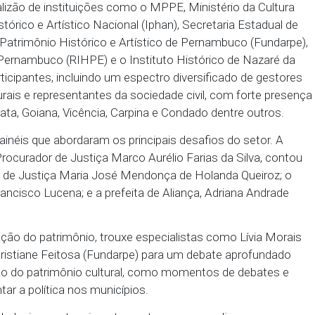
io Público de Pernambuco (MPPE) realizou no último
omotoria de Justiça de Nazaré da Mata, o IV Semin
ica Pública de Cultura nos Municípios Pernambucano
ante o evento foi proposta a formação de um fórum 
 das políticas culturais na Zona da Mata Norte de P
r uma coalizão de instituições como o MPPE, Ministé
imônio Histórico e Artístico Nacional (Iphan), Secret
ndação do Patrimônio Histórico e Artístico de Perna
óricos de Pernambuco (RIHPE) e o Instituto Históri
e 50 participantes, incluindo um espectro diversifi
tores culturais e representantes da sociedade civil,
ré da Mata, Goiana, Vicência, Carpina e Condado de
da por painéis que abordaram os principais desafios
ida pelo Procurador de Justiça Marco Aurélio Farias 