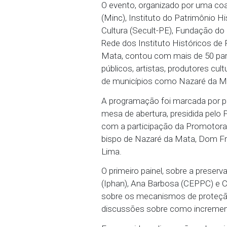
06/10/2025 - O Ministér
setembro, na sede da Pr
Fortalecimento da Polít
Fortalecer Cultural. Dur
contribuir com o futuro
O evento, organizado po
(Minc), Instituto do Patr
Cultura (Secult-PE), Fu
Rede dos Instituto Hist
Mata, contou com mais d
públicos, artistas, produ
de municípios como Naza
A programação foi marca
mesa de abertura, presid