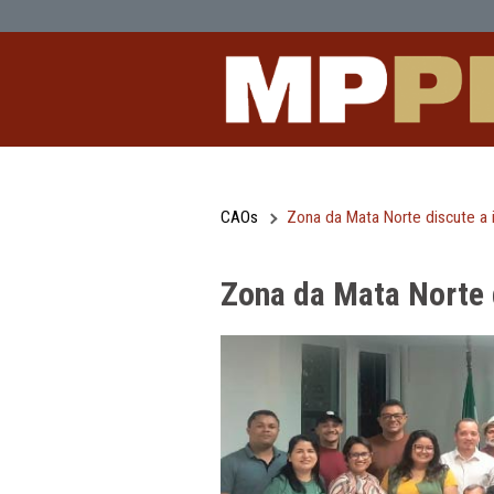
Zona da Mata Norte discute a interio
Pular para o Conteúdo principal
CAOs
Zona da Mata Norte 
Zona da Mata N