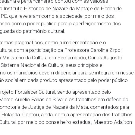
Promotora de Justiça Maria José Mendonça de Holan
, Dom Francisco Lucena; e a prefeita de Aliança, Ad
 a preservação do patrimônio, trouxe especialistas c
EPPC) e Cristiane Feitosa (Fundarpe) para um deba
 proteção do patrimônio cultural, como momentos
ncrementar a política nos municípios.
 sobre cidadania e pertencimento contou com as va
no Bira, do Instituto Histórico de Nazaré da Mata; e
ho, da RIHPE, que revelaram como a sociedade, por
vem colaborando com o poder público para o aperfei
 e salvaguarda do patrimônio cultural.
dedicado a temas pragmáticos, como a implementaçã
as de cultura, com a participação da Professora Car