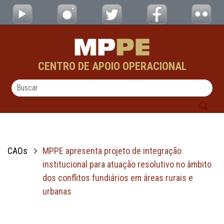
MPPE apresenta projeto de integração instit
Pular para o Conteúdo principal
CENTRO DE APOIO OPERACIONAL
CAOs
MPPE apresenta projeto de integração
institucional para atuação resolutivo no âmbito
dos conflitos fundiários em áreas rurais e
urbanas