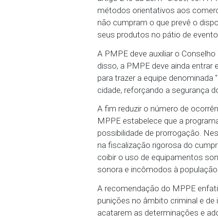
vasilhames de vidros. Os
proximidades dos locais
Pela recomendação do MP
que gratuitamente, de b
artigo 243 da Lei nº 8.0
métodos orientativos aos
não cumpram o que prevê
seus produtos no pátio 
A PMPE deve auxiliar o 
disso, a PMPE deve aind
para trazer a equipe de
cidade, reforçando a seg
A fim reduzir o número d