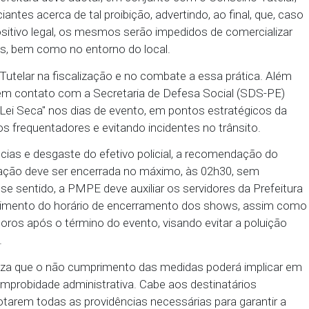
 proprietários de restaurantes, bares e similares ins
 do evento, também devem ser notificados.
PE não será permitida a venda, entrega ou o forn
ebida alcoólica a crianças e adolescentes, conforme
69/90. A Prefeitura deve adotar, em conjunto com o C
 comerciantes acerca de tal proibição, advertindo, a
 o dispositivo legal, os mesmos serão impedidos d
de eventos, bem como no entorno do local.
Conselho Tutelar na fiscalização e no combate a ess
a entrar em contato com a Secretaria de Defesa So
nominada "Lei Seca" nos dias de evento, em pontos e
urança dos frequentadores e evitando incidentes no 
e ocorrências e desgaste do efetivo policial, a rec