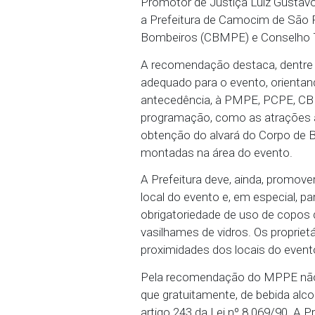
de São Félix, que será r
Pernambuco (MPPE) emit
Promotor de Justiça Lui
a Prefeitura de Camocim d
Bombeiros (CBMPE) e Co
A recomendação destaca,
adequado para o evento,
antecedência, à PMPE, 
programação, como as atr
obtenção do alvará do C
montadas na área do ev
A Prefeitura deve, ainda
local do evento e, em es
obrigatoriedade de uso 