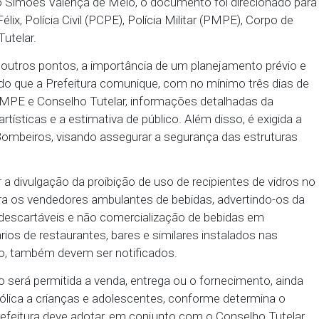
ealizada no período de 3 a 6 de agosto próximo, o Min
iu recomendação para uma série de órgãos. Assin
z Gustavo Simões Valença de Melo, o documento foi
e São Félix, Polícia Civil (PCPE), Polícia Militar (P
nselho Tutelar.
 dentre outros pontos, a importância de um planej
 orientando que a Prefeitura comunique, com no mín
PCPE, CBMPE e Conselho Tutelar, informações deta
ações artísticas e a estimativa de público. Além dis
orpo de Bombeiros, visando assegurar a segurança 
ento.
, promover a divulgação da proibição de uso de recipi
pecial, para os vendedores ambulantes de bebidas, 
de copos descartáveis e não comercialização de be