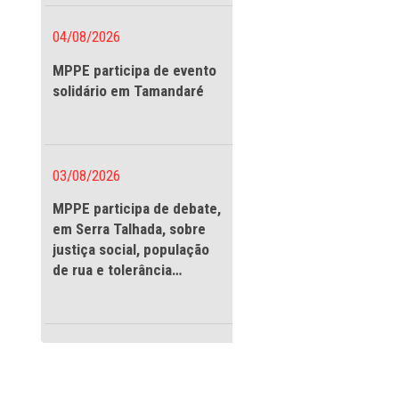
vigilantes
istério Público de
ado pelo
 direcionado para
MPE), Corpo de
04/08/2026
MPPE participa de evento
amento prévio e
solidário em Tamandaré
imo três dias de
lhadas da
so, é exigida a
das estruturas
03/08/2026
MPPE participa de debate
entes de vidros no
em Serra Talhada, sobre
justiça social, população
advertindo-os da
de rua e tolerância
bidas em