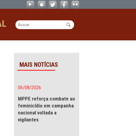
CAOs
OPERACIONAL
MAIS NOTÍCIAS
da Festa
06/08/2026
MPPE reforça combate a
feminicídio em campanha
ntadores, bem
nacional voltada a
Pedro, em Camocim