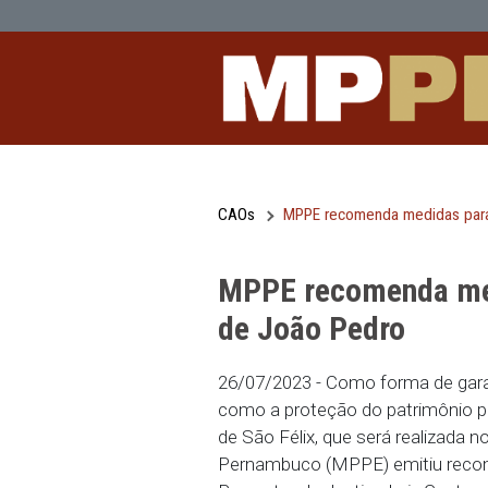
MPPE recomenda medidas para a org
Pular para o Conteúdo principal
CAOs
MPPE recomenda me
MPPE recomend
de João Pedro
26/07/2023 - Como forma
como a proteção do patr