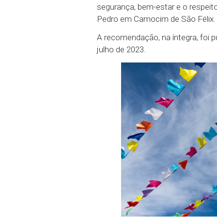
MPPE estabelece que a 
possibilidade de prorrog
na fiscalização rigoro
coibir o uso de equipam
sonora e incômodos à p
A recomendação do MPPE
punições no âmbito crimi
acatarem as determinaçõ
segurança, bem-estar e 
Pedro em Camocim de Sã
A recomendação, na ínteg
julho de 2023.