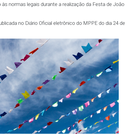
programação deve ser encerrada no máximo, às 02
ação. Nesse sentido, a PMPE deve auxiliar os servid
sa do cumprimento do horário de encerramento dos 
entos sonoros após o término do evento, visando evi
opulação.
 enfatiza que o não cumprimento das medidas po
nal e de improbidade administrativa. Cabe aos desti
es e adotarem todas as providências necessárias p
o respeito às normas legais durante a realização da
o Félix.
ra, foi publicada no Diário Oficial eletrônico do MP