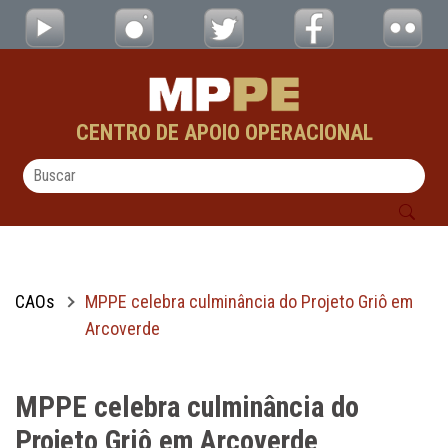
MPPE celebra culminância do Projeto Griô 
Pular para o Conteúdo principal
CENTRO DE APOIO OPERACIONAL
CAOs
MPPE celebra culminância do Projeto Griô em
Arcoverde
MPPE celebra culminância do
Projeto Griô em Arcoverde