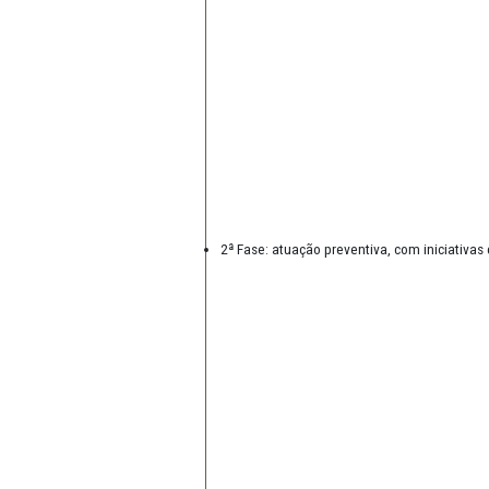
A partir disso, exsurge a compr
dos recursos públicos, também p
externo.
Quais as fases do Projeto?
A atuação das Promotorias de Ju
1ª Fase: diagnóstico da regulam