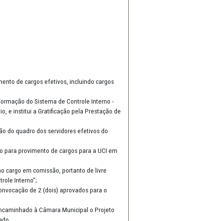
e peças jurídicas de apoio, formulário eletrônico para coleta de
 Justiça formalizaram adesão ao projeto (12/09/2023);
antes, com proposta encaminhada à Escola de Contas do TCE-PE .