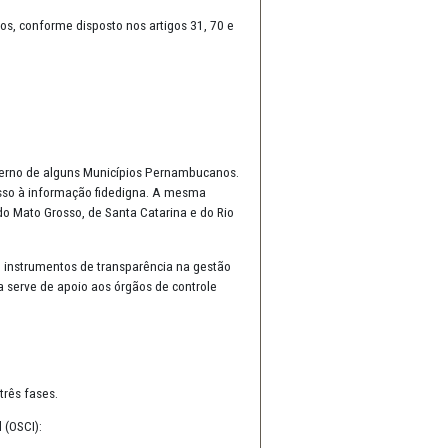
ção
ucional desenvolvido pelo Centro de Apoio Operacional de Defesa do
 Municípios Pernambucanos, conforme disposto nos artigos 31, 70 e
idades;
a estrutura do controle interno de alguns Municípios Pernambucanos.
idades e inviabiliza o acesso à informação fidedigna. A mesma
o do Ministério Público do Mato Grosso, de Santa Catarina e do Rio