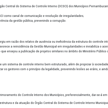
imorando boas práticas de prevenção e corre
?
imorando Boas Práticas de Prevenção e Correção” é um projeto instit
tor, cujo objetivos em linhas gerais são:
uições do Órgão Central do Sistema de Controle Interno (OCSCI) dos
talecer o OCSCI como canal de comunicação e resolução de irregular
e e a transparência da gestão pública, prevenindo a corrupção.
nesse tema surgiu em razão dos relatos de ausência ou ineficiência d
onseguinte, favorece a reincidência da Gestão Municipal em irregular
os Estados, o que ensejou a publicação de projetos similares no âmbit