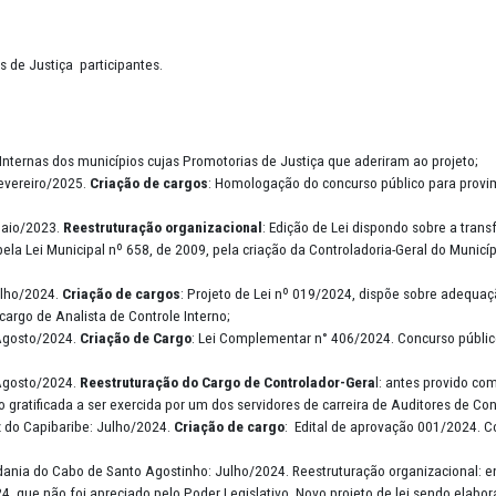
ados aos membros: cartilha orientativa, roteiro de atuação, modelos d
municípios);
ção dos Controladores Internos dos municípios cujas Promotorias de
es futuras com os integrantes das Controladorias Internas particip
so?