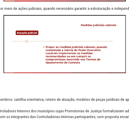
 iniciativas conjuntas para debate e o envio de sugestões aos Municí
iça atuarão por meio de ações judiciais, quando necessário garantir 