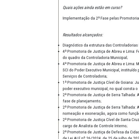
Quais ações foram realizadas?
Materiais produzidos e encaminh
dados (fase de diagnóstico dos 
Palestra inaugural com capacita
Coleta de temas para capacitaçõ
Quais ações ainda estão em cur