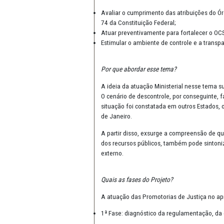
Controle eficaz: apr
O que é o Projeto Controle Eficaz
O “Projeto Controle Eficaz: Apr
Patrimônio Público e Terceiro Se
Avaliar o cumprimento das atrib
74 da Constituição Federal;
Atuar preventivamente para for
Estimular o ambiente de control
Por que abordar esse tema?
A ideia da atuação Ministerial 
O cenário de descontrole, por c
situação foi constatada em outr
de Janeiro.