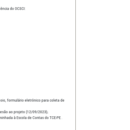
pios:
a estruturação e independência do OCSCI: