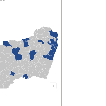
e aderiram ao projeto;
urso público para provimento de cargos efetivos, incluindo cargos
ei dispondo sobre a transformação do Sistema de Controle Interno -
ladoria-Geral do Município, e institui a Gratificação pela Prestação de
24, dispõe sobre adequação do quadro dos servidores efetivos do
6/2024. Concurso público para provimento de cargos para a UCI em
-Gera
l: antes provido como cargo em comissão, portanto de livre
ira de Auditores de Controle Interno";
de aprovação 001/2024. Convocação de 2 (dois) aprovados para o
uração organizacional: encaminhado à Câmara Municipal o Projeto