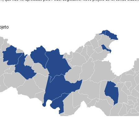
 Promotorias de Justiça participantes.
ntroladorias Internas dos municípios cujas Promotorias de Justiça qu
eu e Lima: Fevereiro/2025.
Criação de cargos
: Homologação do conc
cipal;
reu e Lima: Maio/2023.
Reestruturação organizacional
: Edição de L
 instituído pela Lei Municipal nº 658, de 2009, pela criação da Contro
de Goiana: Julho/2024.
Criação de cargos
: Projeto de Lei nº 019/20
al consta o cargo de Analista de Controle Interno;
rra Talhada: Agosto/2024.
Criação de Cargo
: Lei Complementar n° 40
rra Talhada: Agosto/2024.
Reestruturação do Cargo de Controlador
mo função gratificada a ser exercida por um dos servidores de carre
de Santa Cruz do Capibaribe: Julho/2024.
Criação de cargo
: Edital 
terno;
fesa da Cidadania do Cabo de Santo Agostinho: Julho/2024. Reestrut