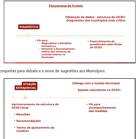
eensão de que um sistema de controle interno bem estruturado, além
ode sintonizar os gestores com o princípio da legalidade, prevenindo 
stiça no aprimoramento do Controle Interno dos Municípios, prefere
entação, da estrutura e da atuação do Órgão Central do Sistema de Co