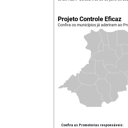
Implementação da 2ª Fase pelas
Resultados alcançados:
Diagnóstico da estrutura das Co
4ª Promotoria de Justiça de Abr
do quadro da Controladoria Muni
4ª Promotoria de Justiça de Ab
SCI do Poder Executivo Municipal,
Serviços de Controladoria;
1ª Promotoria de Justiça Cível 
poder executivo municipal, no qu
2ª Promotoria de Justiça de Se
fase de planejamento;
2ª Promotoria de Justiça de Se
nomeação e exoneração, agora co
2ª Promotoria de Justiça Cível 
cargo de Analista de Controle In
2ª Promotoria de Justiça de De