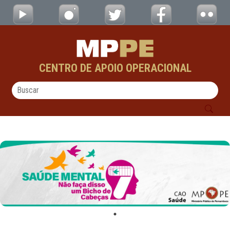
Apresentação - CAOs
Skip to Main Content
CENTRO DE APOIO OPERACIONAL