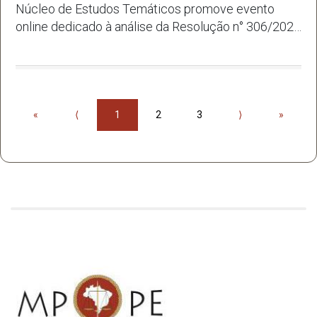
Núcleo de Estudos Temáticos promove evento
online dedicado à análise da Resolução n° 306/2025
do CNMP
«
⟨
1
2
3
⟩
»