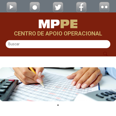
Noticias e Informativos - CAOs
Skip to Main Content
CENTRO DE APOIO OPERACIONAL