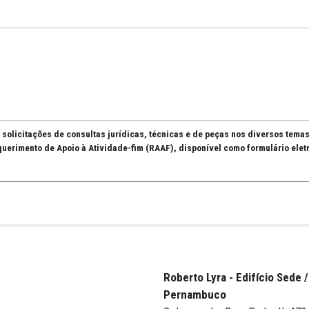
 Apoio
io
MPPE que as solicitações de consultas jurídicas, técnicas e de 
das do Requerimento de Apoio à Atividade-fim (RAAF), disponível