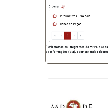
CAOs
Criminal
Material de
Material de Apo
Início
Ordenar
Informativos Criminais
Banco de Peças
«
‹
1
›
»
“ Orientamos os integrantes do 
de Informações (SEI), acompanha