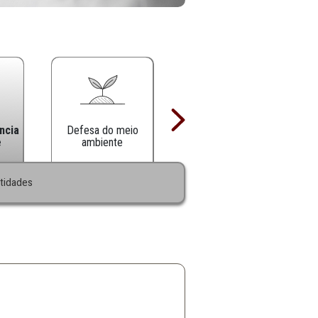
Defesa da infância
Defesa do meio
e juventude
ambiente
|
ações Técnicas
Entidades