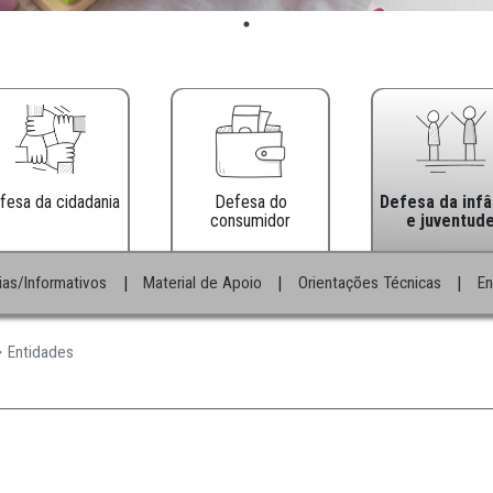
Defesa da cidadania
Defesa do
consumidor
|
|
|
s
Notícias/Informativos
Material de Apoio
Orient