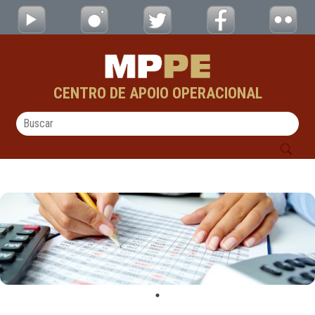
Material de Apoio - CAOs
Skip to Main Content
CENTRO DE APOIO OPERACIONAL