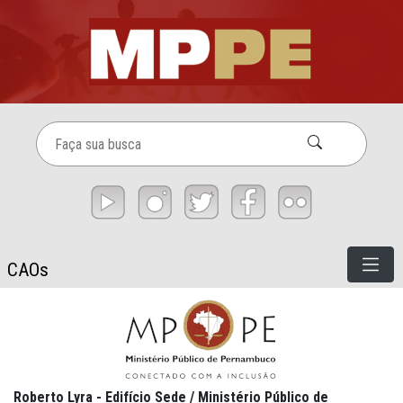
Defesa da Cidadania - CAOs
Pular para o Conteúdo principal
CAOs
Roberto Lyra - Edifício Sede / Ministério Público de