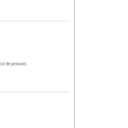
soas e lideranças do Programa Juntos Pela
 de pessoas e lideranças do Programa Juntos Pela Segurança