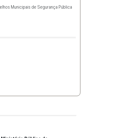
 Pessoas
 seminário sobre tráfico de pessoas
va a formação de Conselhos Municipais de Segurança Pública