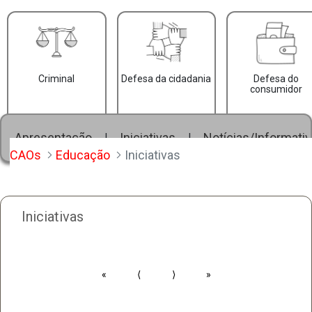
Criminal
Defesa da cidadania
Defesa do
consumidor
Apresentação
Iniciativas
Notícias/Informati
|
|
CAOs
Educação
Iniciativas
Iniciativas
«
⟨
⟩
»