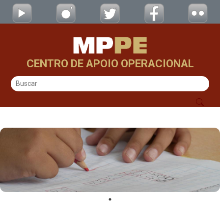
Iniciativas - CAOs
Pular para o Conteúdo principal
CENTRO DE APOIO OPERACIONAL