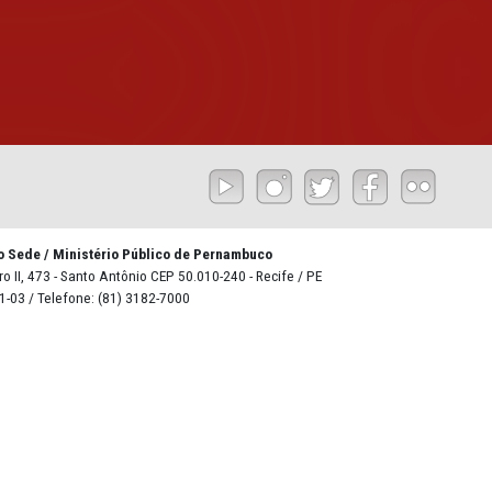
Roberto Lyra - Edifício Sede / Ministério Público de Pernambuc
R. Imperador Dom Pedro II, 473 - Santo Antônio CEP 50.010-240 - Re
CNPJ: 24.417.065/0001-03 / Telefone: (81) 3182-7000