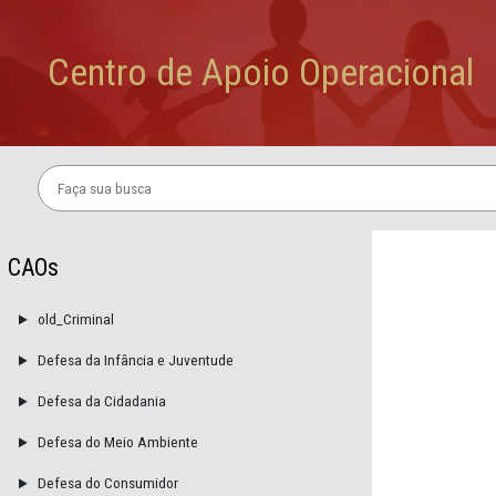
Defesa do Patrimônio Público e Terce
Pular para o Conteúdo principal
Centro de Apoio Operaci
CAOs
old_Criminal
Defesa da Infância e Juventude
Defesa da Cidadania