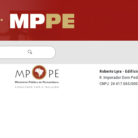
iro Setor - CAOs
onal
•