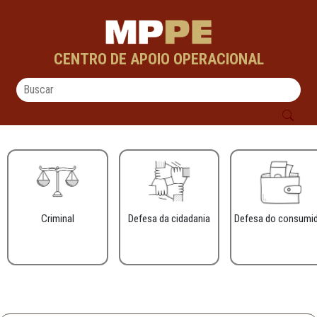
Carne de Primeira - CAOs
Pular para o Conteúdo principal
CENTRO DE APOIO OPERACIONAL
Criminal
Defesa da cidadania
Defesa do consumi