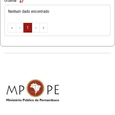
Ordenar
Nenhum dado encontrado
«
‹
1
›
»