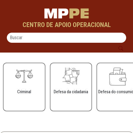
Cidadania Com Vez e Voz - CAOs
Pular para o Conteúdo principal
CENTRO DE APOIO OPERACIONAL
Criminal
Defesa da cidadania
Defesa do consumi