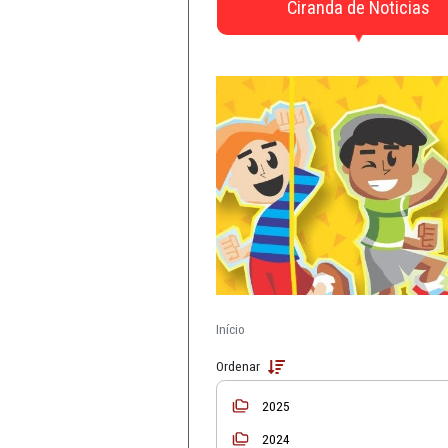
CAOs
Defesa da Infância e 
Material de Apo
Ciranda de N