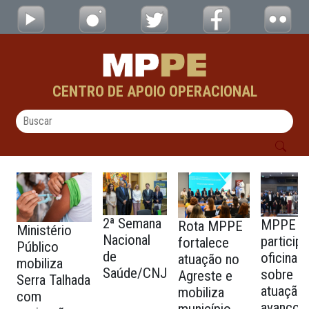
testes - CAOs
Pular para o Conteúdo principal
CENTRO DE APOIO OPERACIONAL
2ª Semana
MPPE
Rota MPPE
Ministério
Nacional
particip
fortalece
Público
de
oficina
atuação no
mobiliza
Saúde/CNJ
sobre
Agreste e
Serra Talhada
atuação
mobiliza
com
avanços