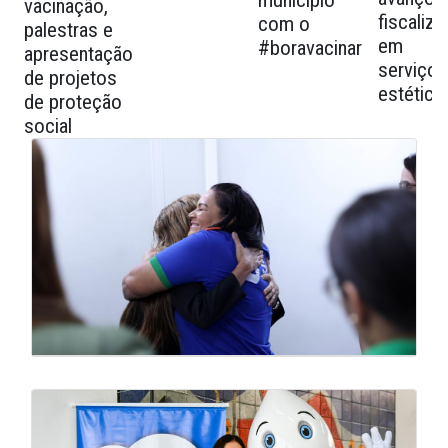
município
vacinação,
fiscaliz
com o
palestras e
em
#boravacinar
apresentação
serviços
de projetos
estética
de proteção
social
Galeria de Mídias