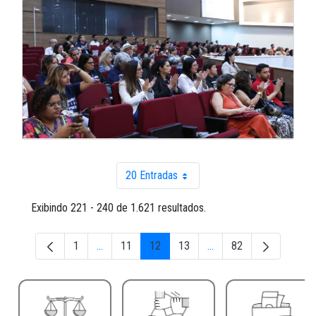
20 Entradas
Por página
Exibindo 221 - 240 de 1.621 resultados.
1
...
11
12
13
...
82
Página
Páginas intermediárias Usar ABA para navegar.
Página
Página
Página
Páginas intermediárias 
Página