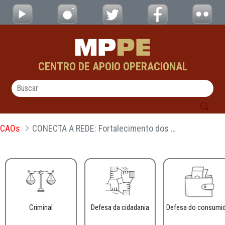
CONECTA A REDE: Fortalecimento dos Consel
Pular para o Conteúdo principal
CENTRO DE APOIO OPERACIONAL
CAOs
CONECTA A REDE: Fortalecimento dos Conselhos de Direitos da Criança e do Adolescentes
Criminal
Defesa da cidadania
Defesa do consumi